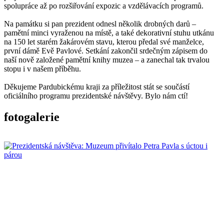
spolupráce až po rozšiřování expozic a vzdělávacích programů.
Na památku si pan prezident odnesl několik drobných darů –
pamětní minci vyraženou na místě, a také dekorativní stuhu utkánu
na 150 let starém žakárovém stavu, kterou předal své manželce,
první dámě Evě Pavlové. Setkání zakončil srdečným zápisem do
naší nově založené pamětní knihy muzea – a zanechal tak trvalou
stopu i v našem příběhu.
Děkujeme Pardubickému kraji za příležitost stát se součástí
oficiálního programu prezidentské návštěvy. Bylo nám ctí!
fotogalerie