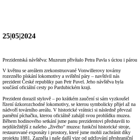
25|05|2024
Prezidentská návštěva: Muzeum přivítalo Petra Pavla s úctou i párou
V květnu se areálem zrekonstruované Vonwillerovy továrny
rozeznělo pískání lokomotivy a svištění páry – navštívil nás
prezident České republiky pan Petr Pavel. Jeho návštěva byla
součástí oficiální cesty po Pardubickém kraji.
Prezident dorazil stylově – po krátkém zaučení si sám vyzkoušel
řízení úzkorozchodné lokomotivy, se kterou symbolicky přijel až na
nádvoří továrního areálu. V historické vrátnici si následně převzal
pamětní píchačku, kterou oficiálně zahájil svou prohlídku muzea.
Během hodinového setkání jsme panu prezidentovi představili to
nejdůležitější z našeho „živého“ muzea: funkční historické stroje,
restaurované exponáty i prostory, které jsme mohli zachránit díky
projektu 1881. Zazněla i naše další vize od udržování přeshraniční